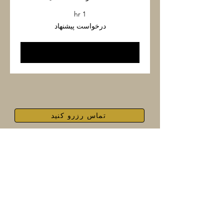
1 hr
درخواست
درخواست پیشنهاد
پیشنهاد
Book Now
تماس رزرو کنید
پی‌پال
کارت