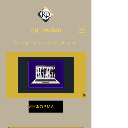
РД Глобал
Экспертиза делового общения
ИНФОРМАЦИЯ